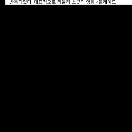
반복되었다. 대표적으로 리들리 스콧의 영화 <블레이드
러너>에서, 인조인간인 레플리칸트는 노예의 상태를
벗어나기 위해 끊임없이 인간에게 대항한다. 레플리칸트
레이첼은 안드로이드라는 존재가 갖는 인간의 공포와,
인간을 닮으려는 안드로이드와의 혼란을 상징한다.
<싸구려 인조인간의 노랫말>은 완전한 주기를 상징하는
수 12를 연상시키는 인조인간 로봇 12개가 만들어내는
그림자 연극이다. 권병준은 개별 로봇에게 이름을
지어주고, 노숙자, 거리의 악사, 밤의 정령과 같은 역할을
부여한다. 극이 시작하면, 회전판 위에 고개를 숙이고
서있던 드로(노숙자)가 잠에서 깨어나 관객들을 둘러본다.
오트와 필립(거리의 악사)은 떠도는 소문을 주고받으며
장단을 맞추기 시작한다. 곧이어 드로는 회전판을 돌리며
자신의 모습을 3D 스캔하고, 이를 프로젝션 한다. 드로는
프로젝션 된 제 이미지를 바라보며 노래를 시작한다.
12개의 외팔 로봇들은 제 모습과 상대의 모습을 서로
비추며, 함께 춤추고 노래한다.