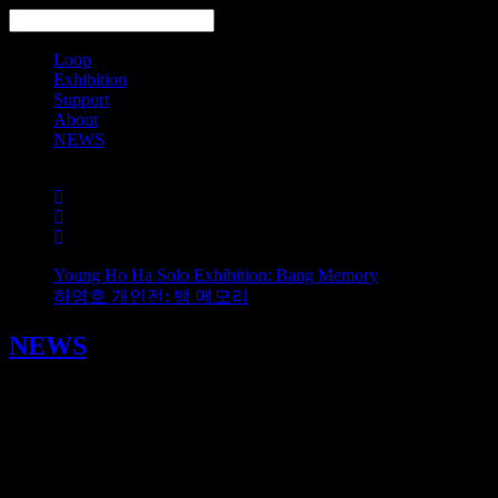
Loop
Exhibition
Support
About
NEWS
Search
Young Ho Ha Solo Exhibition: Bang Memory
하영호 개인전: 뱅 메모리
NEWS
2024 International Open Call for Independent Curat
2023/09/27
2024 International Open Call for Independent Curator, Alterna