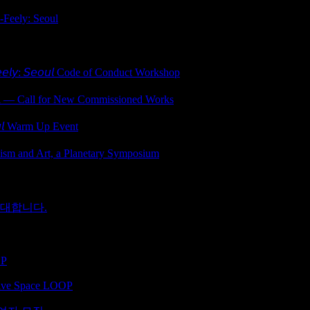
ely: Seoul
𝘦𝘰𝘶𝘭 Code of Conduct Workshop
ll for New Commissioned Works
𝘭 Warm Up Event
d Art, a Planetary Symposium
초대합니다.
OP
ative Space LOOP