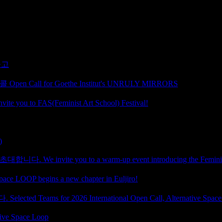
공고
ll for Goethe Institut's UNRULY MIRRORS
 FAS(Feminist Art School) Festival!
)
te you to a warm-up event introducing the Feminist A
egins a new chapter in Euljiro!
ms for 2026 International Open Call, Alternative Space
ative Space Loop