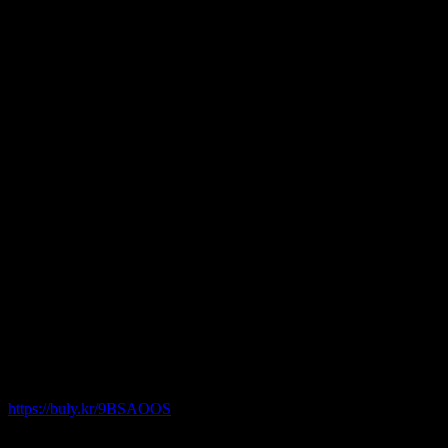
자유 주제의 전시기획
장르 제한 없음
기존에 발표된 기획은 제외함
지원사항
대안공간 루프 공간 지원 (2024년 중반기 / 예정)
인쇄물 지원 (리플렛)
네오룩, 공식 SNS 등 온라인 홍보 지원
소정의 큐레이터피
지원자격
나이, 학력, 국적 제한 없음
공모일정
2023년 10월 15(일) 24:00 접수 마감
지원방법
– 하단 링크의 드롭박스에서 자체 양식 다운로드 후 서식 작성
https://buly.kr/9BSAOOS
– 모든 접수는 이메일로만 지원받습니다.