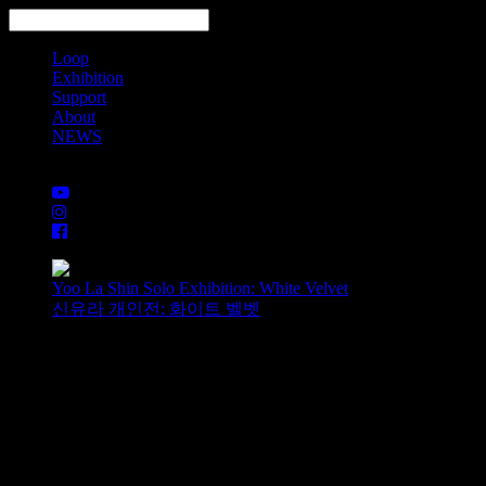
Loop
Exhibition
Support
About
NEWS
Search
Yoo La Shin Solo Exhibition: White Velvet
신유라 개인전: 화이트 벨벳
Joo A Chung Solo Exhibition: Honest
Man
정주아 개인전: 진실된 남자
Joo A Chung