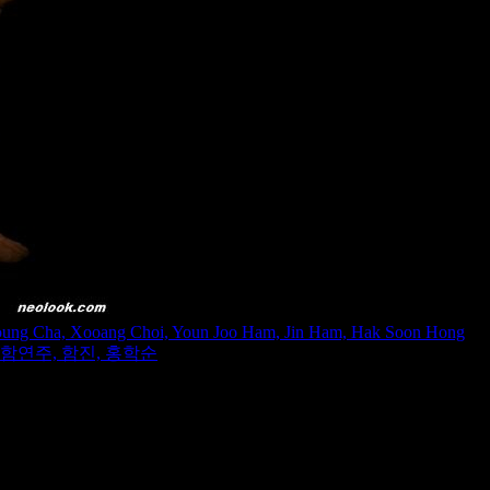
Young Cha, Xooang Choi, Youn Joo Ham, Jin Ham, Hak Soon Hong
 함연주, 함진, 홍학순
ance Hall