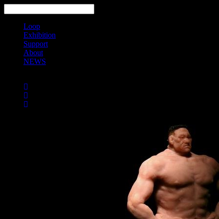
Loop
Exhibition
Support
About
NEWS
Search