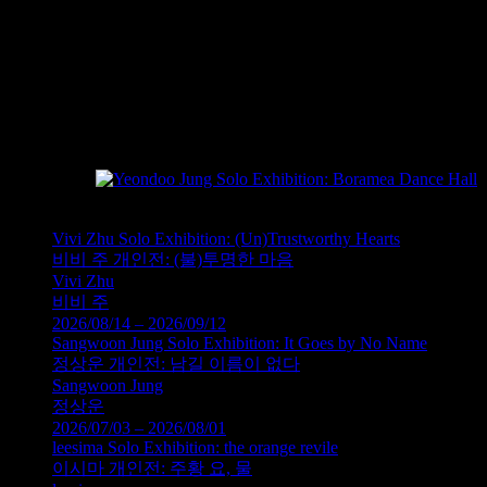
르겠다. 귀를 기울여 소리를 들으면 곧 몸이 움직이는 그런 반사
이끼낀 시간 사이로 흐르는 탱고 음악 속에서 그는 다시 한국의 
들의 바람과 댄서들의 숨결, 보라매의 빨간 마후라와 댄서들의 화
게 다시 혼성을 이루어 공유의 문화로 자리한다. 보라매 공원의
의 체험으로 이어지는 그런 동력의 공간에서… Shall we dance?
글: 박신의
정연두, 보라매 댄스홀, 인더루프 공간설치, 2001
Vivi Zhu Solo Exhibition: (Un)Trustworthy Hearts
비비 주 개인전: (불)투명한 마음
Vivi Zhu
비비 주
2026/08/14 – 2026/09/12
Sangwoon Jung Solo Exhibition: It Goes by No Name
정상운 개인전: 남길 이름이 없다
Sangwoon Jung
정상운
2026/07/03 – 2026/08/01
leesima Solo Exhibition: the orange revile
이시마 개인전: 주황 요, 물